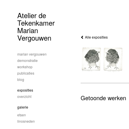
Atelier de
Tekenkamer
Marian
Vergouwen
Alle exposities
marian vergouwen
demonstratie
workshop
publicaties
blog
exposities
Getoonde werken
overzicht
galerie
etsen
linosneden