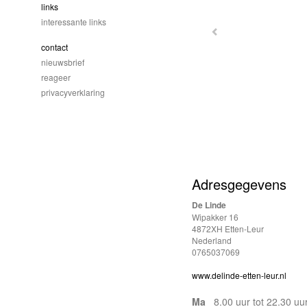
links
interessante links
contact
nieuwsbrief
reageer
privacyverklaring
Adresgegevens
De Linde
Wipakker 16
4872XH Etten-Leur
Nederland
0765037069
www.delinde-etten-leur.nl
Ma
8.00 uur tot 22.30 uu