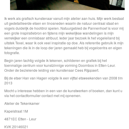
Ik werk als grafisch kunstenaar vanuit mijn atelier aan huis. Mijn werk bestaat
uit gedetailleerde etsen en linosneden waarin de natuur centraal staat en
vogels duidelijk de hoofdrol spelen. Natuurgebied de Pannenhoef is voor mij
een grote inspiratiebron en tijdens mijn wekelijkse wandelingen is mijn
verrekijker een onmisbaar atribuut. Ieder jaar bezoek ik het vogeleiland bij
uitstek Texel, waar ik ook veel inspiratie op doe. Als referentie gebruik ik mijn
tekeningen die ik in de loop der jaren gemaakt heb bij vogelcentra en eigen
fotografie.
Begin jaren tachtig volgde ik tekenen, schilderen en grafiek bij het
toenmalige centrum voor kunstzinnige vorming Doornbos in Etten-Leur.
Onder de bezielende leiding van kunstenaar Cees Rijppaert.
Bij de etser Han van Hagen volgde ik een vijftal etsweekenden van 2008 t/m
2013
Mocht u interesse hebben in een van de kunstwerken of boeken, dan kunt u
via het contactformulier contact met mij opnemen.
Atelier de Tekenkamer
Kapelstraat 1M
4871EC Etten - Leur
KVK 20146021