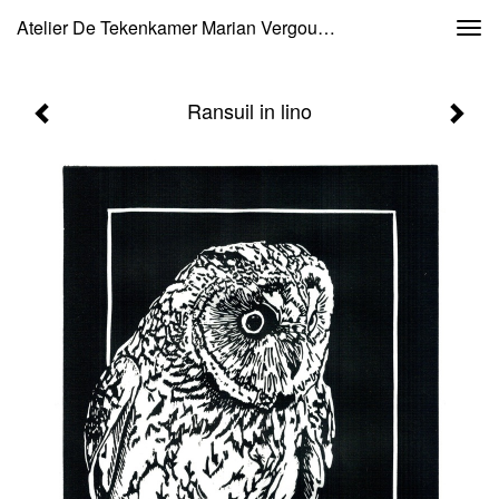
Atelier De Tekenkamer Marian Vergouwen - Ransuil In Lino
Togg
navi
Ransuil in lino