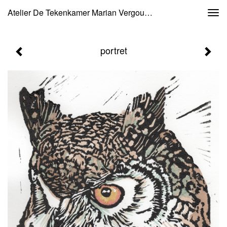
Atelier De Tekenkamer Marian Vergouwen - Portret
Togg
navi
portret