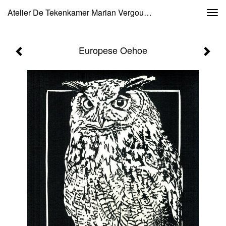
Atelier De Tekenkamer Marian Vergouwen - Europese Oehoe
Togg
navi
Europese Oehoe