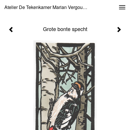
Atelier De Tekenkamer Marian Vergouwen - Grote Bonte Specht
Togg
navi
Grote bonte specht