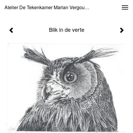
Atelier De Tekenkamer Marian Vergouwen - Blik In De Verte
Togg
navi
Blik in de verte