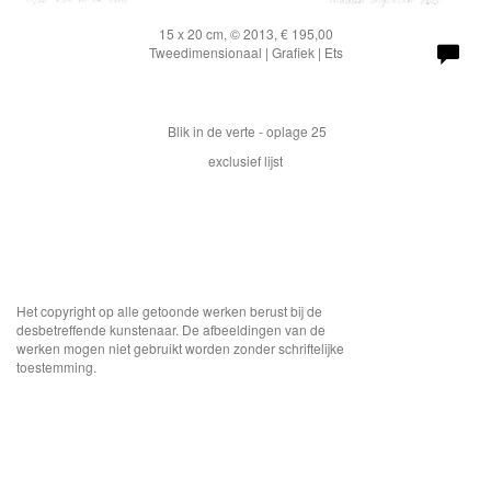
15 x 20 cm, © 2013, € 195,00
Tweedimensionaal | Grafiek | Ets
Blik in de verte - oplage 25
exclusief lijst
Het copyright op alle getoonde werken berust bij de
desbetreffende kunstenaar. De afbeeldingen van de
werken mogen niet gebruikt worden zonder schriftelijke
toestemming.