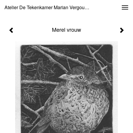
Atelier De Tekenkamer Marian Vergouwen - Merel Vrouw
Togg
navi
Merel vrouw